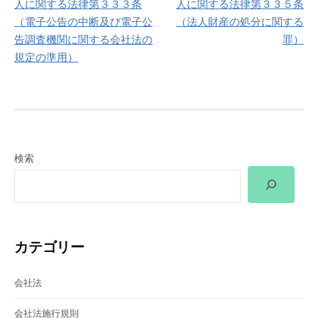
稿
人に関する法律第３３３条
人に関する法律第３３５条
（電子公告の中断及び電子公
（法人財産の処分に関する
ナ
告調査機関に関する会社法の
罪）
ビ
規定の準用）
ゲ
ー
シ
検索
ョ
ン
カテゴリー
会社法
会社法施行規則