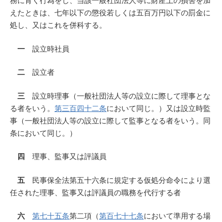
務に背く行為をし、当該一般社団法人等に財産上の損害を加
えたときは、七年以下の懲役若しくは五百万円以下の罰金に
処し、又はこれを併科する。
一
設立時社員
二
設立者
三
設立時理事（一般社団法人等の設立に際して理事とな
る者をいう。
第三百四十二条
において同じ。）又は設立時監
事（一般社団法人等の設立に際して監事となる者をいう。同
条において同じ。）
四
理事、監事又は評議員
五
民事保全法第五十六条に規定する仮処分命令により選
任された理事、監事又は評議員の職務を代行する者
六
第七十五条
第二項（
第百七十七条
において準用する場