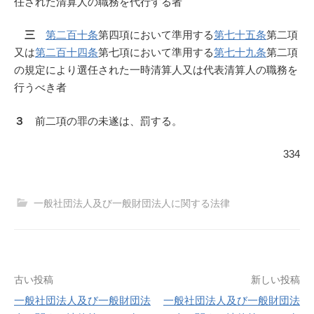
任された清算人の職務を代行する者
三
第二百十条
第四項において準用する
第七十五条
第二項
又は
第二百十四条
第七項において準用する
第七十九条
第二項
の規定により選任された一時清算人又は代表清算人の職務を
行うべき者
３
前二項の罪の未遂は、罰する。
334
一般社団法人及び一般財団法人に関する法律
投
古い投稿
新しい投稿
一般社団法人及び一般財団法
一般社団法人及び一般財団法