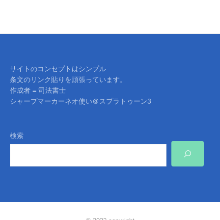
サイトのコンセプトはシンプル
条文のリンク貼りを頑張っています。
作成者 = 司法書士
シャープマーカーネオ使い＠スプラトゥーン3
検索