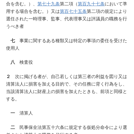
合を含む。）、
第七十九条
第二項（
第百九十七条
において準
用する場合を含む。）又は
第百七十五条
第二項の規定により
選任された一時理事、監事、代表理事又は評議員の職務を行
うべき者
七
事業に関するある種類又は特定の事項の委任を受けた
使用人
八
検査役
２
次に掲げる者が、自己若しくは第三者の利益を図り又は
清算法人に損害を加える目的で、その任務に背く行為をし、
当該清算法人に財産上の損害を加えたときも、前項と同様と
する。
一
清算人
二
民事保全法第五十六条に規定する仮処分命令により選