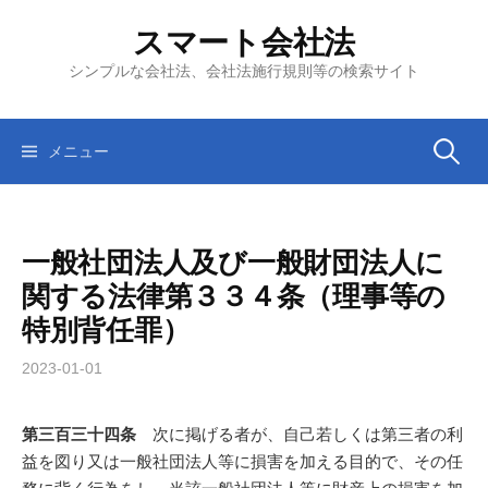
コ
スマート会社法
ン
テ
シンプルな会社法、会社法施行規則等の検索サイト
ン
ツ
へ
検
メニュー
ス
キ
索:
ッ
一般社団法人及び一般財団法人に
プ
関する法律第３３４条（理事等の
特別背任罪）
2023-01-01
第三百三十四条
次に掲げる者が、自己若しくは第三者の利
益を図り又は一般社団法人等に損害を加える目的で、その任