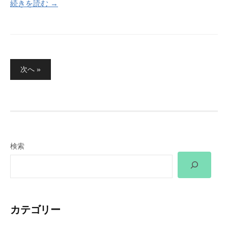
続きを読む →
投
次へ »
稿
の
ペ
ー
ジ
検索
送
り
カテゴリー