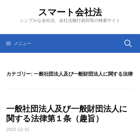
コ
スマート会社法
ン
テ
シンプルな会社法、会社法施行規則等の検索サイト
ン
ツ
へ
検
メニュー
ス
キ
索:
ッ
プ
カテゴリー:
一般社団法人及び一般財団法人に関する法律
一般社団法人及び一般財団法人に
関する法律第１条（趣旨）
2022-12-31