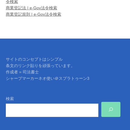
令検索
商業登記法 | e-Gov法令検索
商業登記規則 | e-Gov法令検索
サイトのコンセプトはシンプル
条文のリンク貼りを頑張っています。
作成者 = 司法書士
シャープマーカーネオ使い＠スプラトゥーン3
検索