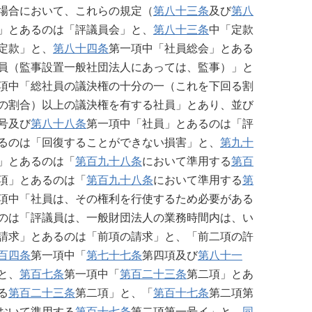
場合において、これらの規定（
第八十三条
及び
第八
」とあるのは「評議員会」と、
第八十三条
中「定款
定款」と、
第八十四条
第一項中「社員総会」とある
員（監事設置一般社団法人にあっては、監事）」と
項中「総社員の議決権の十分の一（これを下回る割
の割合）以上の議決権を有する社員」とあり、並び
号及び
第八十八条
第一項中「社員」とあるのは「評
るのは「回復することができない損害」と、
第九十
」とあるのは「
第百九十八条
において準用する
第百
項」とあるのは「
第百九十八条
において準用する
第
項中「社員は、その権利を行使するため必要がある
のは「評議員は、一般財団法人の業務時間内は、い
請求」とあるのは「前項の請求」と、「前二項の許
百四条
第一項中「
第七十七条
第四項及び
第八十一
と、
第百七条
第一項中「
第百二十三条
第二項」とあ
る
第百二十三条
第二項」と、「
第百十七条
第二項第
おいて準用する
第百十七条
第二項第一号イ」と、
同