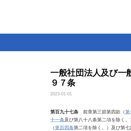
コ
ン
テ
ン
ツ
へ
ス
キ
ッ
一般社団法人及び一
プ
９７条
2023-01-01
第百九十七条
前章第三節第四款（
第
十一条
及び第八十八条第二項を除く。
（
第百四条
第二項を除く。）及び第七