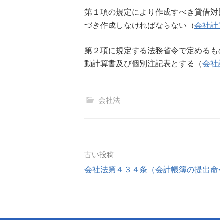
第１項の規定により作成すべき貸借対
づき作成しなければならない（
会社計
第２項に規定する法務省令で定めるも
動計算書及び個別注記表とする（
会社
会社法
投
古い投稿
会社法第４３４条（会計帳簿の提出命
稿
ナ