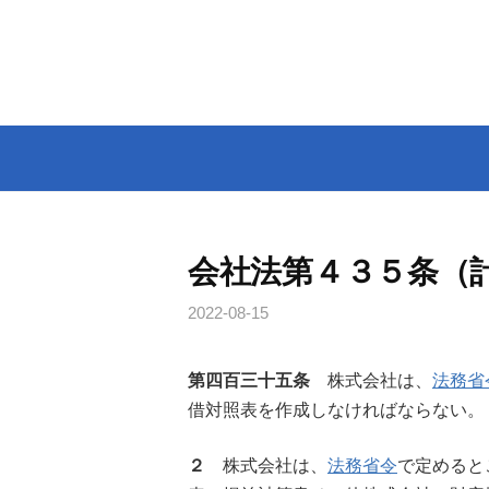
コ
ン
テ
ン
ツ
へ
ス
キ
ッ
会社法第４３５条（
プ
2022-08-15
第四百三十五条
株式会社は、
法務省
借対照表を作成しなければならない。
２
株式会社は、
法務省令
で定めると