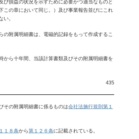
及び損益の状況を示すために必要かつ適当なものと
下この章において同じ。）及び事業報告並びにこれ
ない。
らの附属明細書は、電磁的記録をもって作成するこ
時から十年間、当該計算書類及びその附属明細書を
435
びその附属明細書に係るものは
会社法施行規則第１
１１８条
から
第１２６条
に記載されている。