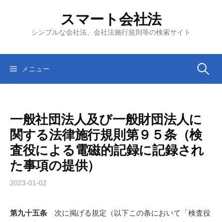
コ
スマート会社法
ン
テ
シンプルな会社法、会社法施行規則等の検索サイト
ン
ツ
へ
検
メニュー
ス
キ
索:
ッ
一般社団法人及び一般財団法人に
プ
関する法律施行規則第９５条（検
査役による電磁的記録に記録され
た事項の提供）
2023-01-02
第九十五条
次に掲げる規定（以下この条において「検査役