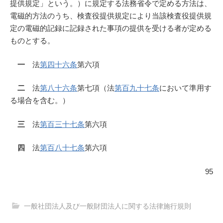
提供規定」という。）に規定する法務省令で定める方法は、
電磁的方法のうち、検査役提供規定により当該検査役提供規
定の電磁的記録に記録された事項の提供を受ける者が定める
ものとする。
一
法
第四十六条
第六項
二
法
第八十六条
第七項（法
第百九十七条
において準用す
る場合を含む。）
三
法
第百三十七条
第六項
四
法
第百八十七条
第六項
95
一般社団法人及び一般財団法人に関する法律施行規則