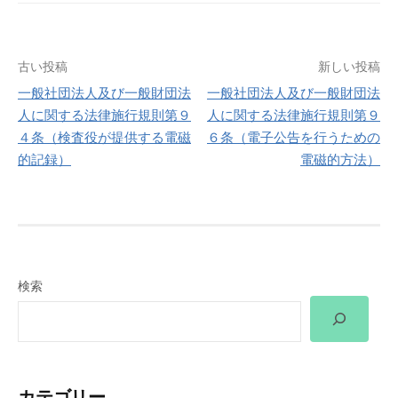
投
古い投稿
新しい投稿
一般社団法人及び一般財団法
一般社団法人及び一般財団法
稿
人に関する法律施行規則第９
人に関する法律施行規則第９
４条（検査役が提供する電磁
６条（電子公告を行うための
ナ
的記録）
電磁的方法）
ビ
ゲ
ー
検索
シ
ョ
ン
カテゴリー