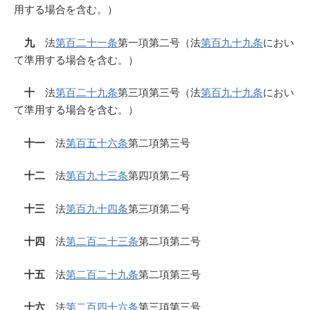
用する場合を含む。）
九
法
第百二十一条
第一項第二号（法
第百九十九条
におい
て準用する場合を含む。）
十
法
第百二十九条
第三項第三号（法
第百九十九条
におい
て準用する場合を含む。）
十一
法
第百五十六条
第二項第三号
十二
法
第百九十三条
第四項第二号
十三
法
第百九十四条
第三項第二号
十四
法
第二百二十三条
第二項第二号
十五
法
第二百二十九条
第二項第三号
十六
法
第二百四十六条
第三項第三号