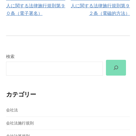
稿
人に関する法律施行規則第９
人に関する法律施行規則第９
０条（電子署名）
２条（電磁的方法）
ナ
ビ
ゲ
ー
検索
シ
ョ
ン
カテゴリー
会社法
会社法施行規則