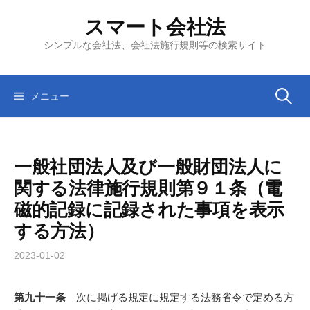
コ
スマート会社法
ン
テ
シンプルな会社法、会社法施行規則等の検索サイト
ン
ツ
へ
検
メニュー
ス
キ
索:
ッ
一般社団法人及び一般財団法人に
プ
関する法律施行規則第９１条（電
磁的記録に記録された事項を表示
する方法）
2023-01-02
第九十一条
次に掲げる規定に規定する法務省令で定める方