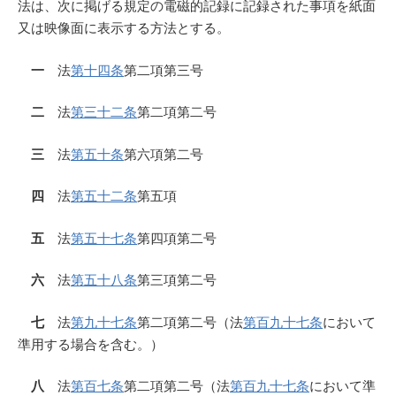
法は、次に掲げる規定の電磁的記録に記録された事項を紙面
又は映像面に表示する方法とする。
一
法
第十四条
第二項第三号
二
法
第三十二条
第二項第二号
三
法
第五十条
第六項第二号
四
法
第五十二条
第五項
五
法
第五十七条
第四項第二号
六
法
第五十八条
第三項第二号
七
法
第九十七条
第二項第二号（法
第百九十七条
において
準用する場合を含む。）
八
法
第百七条
第二項第二号（法
第百九十七条
において準