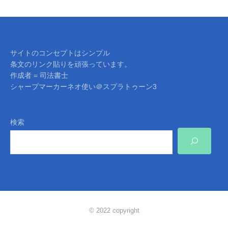
サイトのコンセプトはシンプル
条文のリンク貼りを頑張っています。
作成者 = 司法書士
シャープマーカーネオ使い＠スプラトゥーン3
検索
© 2022 copyright