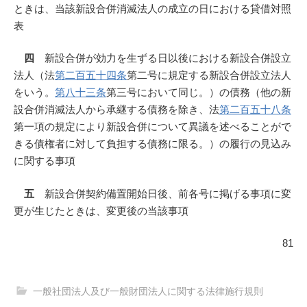
ときは、当該新設合併消滅法人の成立の日における貸借対照
表
四
新設合併が効力を生ずる日以後における新設合併設立
法人（法
第二百五十四条
第二号に規定する新設合併設立法人
をいう。
第八十三条
第三号において同じ。）の債務（他の新
設合併消滅法人から承継する債務を除き、法
第二百五十八条
第一項の規定により新設合併について異議を述べることがで
きる債権者に対して負担する債務に限る。）の履行の見込み
に関する事項
五
新設合併契約備置開始日後、前各号に掲げる事項に変
更が生じたときは、変更後の当該事項
81
一般社団法人及び一般財団法人に関する法律施行規則