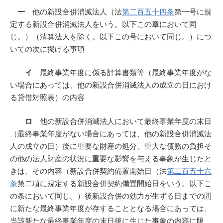
一
他の新設合併消滅法人（法
第二百五十四条
第一号に規
定する新設合併消滅法人をいう。以下この章において同
じ。）（清算法人を除く。以下この号において同じ。）につ
いての次に掲げる事項
イ
最終事業年度に係る計算書類等（最終事業年度がな
い場合にあっては、他の新設合併消滅法人の成立の日におけ
る貸借対照表）の内容
ロ
他の新設合併消滅法人において最終事業年度の末日
（最終事業年度がない場合にあっては、他の新設合併消滅法
人の成立の日）後に重要な財産の処分、重大な債務の負担そ
の他の法人財産の状況に重要な影響を与える事象が生じたと
きは、その内容（新設合併契約備置開始日（法
第二百五十六
条
第二項に規定する新設合併契約備置開始日をいう。以下こ
の条において同じ。）後新設合併の効力が生ずる日までの間
に新たな最終事業年度が存することとなる場合にあっては、
当該新たな最終事業年度の末日後に生じた事象の内容に限