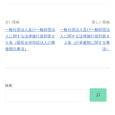
投
古い投稿
新しい投稿
一般社団法人及び一般財団法
一般社団法人及び一般財団法
稿
人に関する法律施行規則第８
人に関する法律施行規則第８
０条（吸収合併存続法人の事
２条（計算書類に関する事
ナ
後開示事項）
項）
ビ
ゲ
ー
検索
シ
ョ
ン