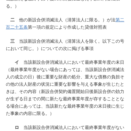
る。）
二
他の新設合併消滅法人（清算法人に限る。）が法
第二
百二十五条
第一項の規定により作成した貸借対照表
三
当該新設合併消滅法人（清算法人を除く。以下この号
において同じ。）についての次に掲げる事項
イ
当該新設合併消滅法人において最終事業年度の末日
（最終事業年度がない場合にあっては、当該新設合併消滅法
人の成立の日）後に重要な財産の処分、重大な債務の負担そ
の他の法人財産の状況に重要な影響を与える事象が生じたと
きは、その内容（新設合併契約備置開始日後新設合併の効力
が生ずる日までの間に新たな最終事業年度が存することとな
る場合にあっては、当該新たな最終事業年度の末日後に生じ
た事象の内容に限る。）
ロ
当該新設合併消滅法人において最終事業年度がない