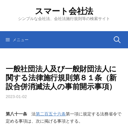
コ
スマート会社法
ン
テ
シンプルな会社法、会社法施行規則等の検索サイト
ン
ツ
へ
検
メニュー
ス
キ
索:
ッ
一般社団法人及び一般財団法人に
プ
関する法律施行規則第８１条（新
設合併消滅法人の事前開示事項）
2023-01-02
第八十一条
法
第二百五十六条
第一項に規定する法務省令で
定める事項は、次に掲げる事項とする。