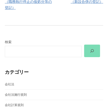
（職務執行停止の仮処分等の
（新設合併の登記）
ナ
登記）
ビ
ゲ
ー
検索
シ
ョ
ン
カテゴリー
会社法
会社法施行規則
会社計算規則