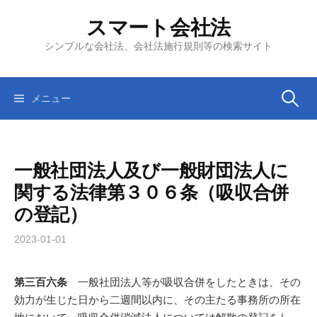
コ
スマート会社法
ン
テ
シンプルな会社法、会社法施行規則等の検索サイト
ン
ツ
へ
検
メニュー
ス
キ
索:
ッ
一般社団法人及び一般財団法人に
プ
関する法律第３０６条（吸収合併
の登記）
2023-01-01
第三百六条
一般社団法人等が吸収合併をしたときは、その
効力が生じた日から二週間以内に、その主たる事務所の所在