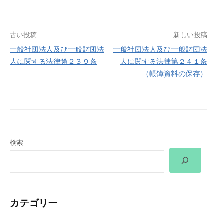
投
古い投稿
新しい投稿
一般社団法人及び一般財団法
一般社団法人及び一般財団法
稿
人に関する法律第２３９条
人に関する法律第２４１条
（帳簿資料の保存）
ナ
ビ
ゲ
ー
検索
シ
ョ
ン
カテゴリー