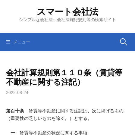
コ
スマート会社法
ン
テ
シンプルな会社法、会社法施行規則等の検索サイト
ン
ツ
へ
検
メニュー
ス
キ
索:
ッ
会社計算規則第１１０条（賃貸等
プ
不動産に関する注記）
2022-08-24
第百十条
賃貸等不動産に関する注記は、次に掲げるもの
（重要性の乏しいものを除く。）とする。
一
賃貸等不動産の状況に関する事項