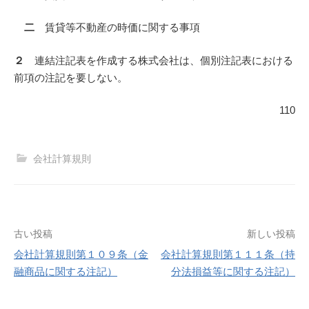
二
賃貸等不動産の時価に関する事項
２
連結注記表を作成する株式会社は、個別注記表における
前項の注記を要しない。
110
会社計算規則
投
古い投稿
新しい投稿
会社計算規則第１０９条（金
会社計算規則第１１１条（持
稿
融商品に関する注記）
分法損益等に関する注記）
ナ