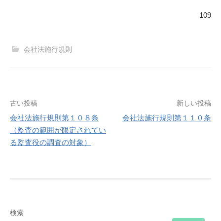
109
会社法施行規則
投
古い投稿
新しい投稿
会社法施行規則第１０８条
会社法施行規則第１１０条
稿
（監査の範囲が限定されてい
る監査役の調査の対象）
ナ
ビ
ゲ
ー
検索