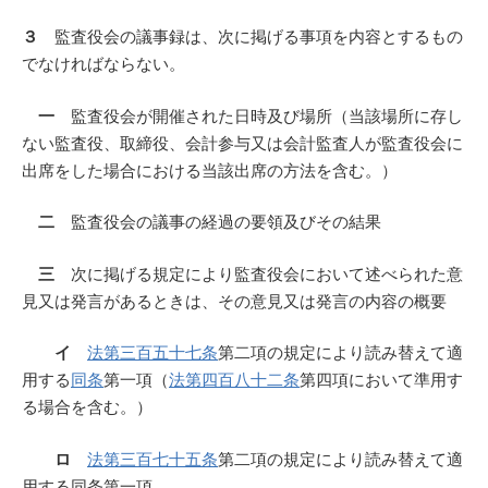
３
監査役会の議事録は、次に掲げる事項を内容とするもの
でなければならない。
一
監査役会が開催された日時及び場所（当該場所に存し
ない監査役、取締役、会計参与又は会計監査人が監査役会に
出席をした場合における当該出席の方法を含む。）
二
監査役会の議事の経過の要領及びその結果
三
次に掲げる規定により監査役会において述べられた意
見又は発言があるときは、その意見又は発言の内容の概要
イ
法第三百五十七条
第二項の規定により読み替えて適
用する
同条
第一項（
法第四百八十二条
第四項において準用す
る場合を含む。）
ロ
法第三百七十五条
第二項の規定により読み替えて適
用する同条第一項