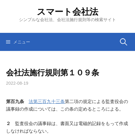
コ
スマート会社法
ン
テ
シンプルな会社法、会社法施行規則等の検索サイト
ン
ツ
へ
検
メニュー
ス
キ
索:
ッ
会社法施行規則第１０９条
プ
2022-08-19
第百九条
法第三百九十三条
第二項の規定による監査役会の
議事録の作成については、この条の定めるところによる。
２
監査役会の議事録は、書面又は電磁的記録をもって作成
しなければならない。