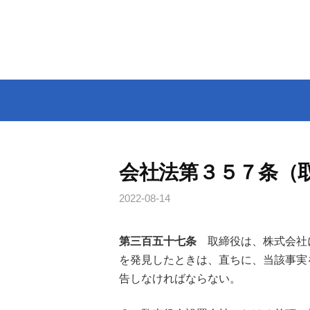
コ
ン
テ
ン
ツ
へ
ス
キ
ッ
会社法第３５７条（
プ
2022-08-14
第三百五十七条
取締役は、株式会社
を発見したときは、直ちに、当該事実
告しなければならない。