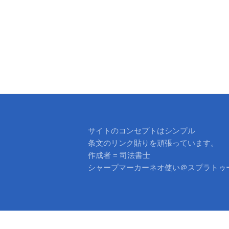
ビ
ゲ
ー
シ
ョ
ン
サイトのコンセプトはシンプル
条文のリンク貼りを頑張っています。
作成者 = 司法書士
シャープマーカーネオ使い＠スプラトゥ