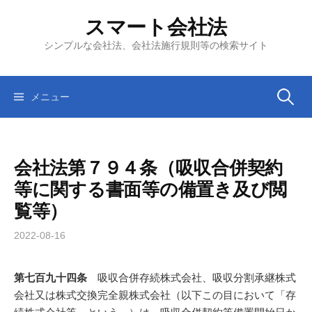
コ
スマート会社法
ン
テ
シンプルな会社法、会社法施行規則等の検索サイト
ン
ツ
へ
検
メニュー
ス
キ
索:
ッ
会社法第７９４条（吸収合併契約
プ
等に関する書面等の備置き及び閲
覧等）
2022-08-16
第七百九十四条
吸収合併存続株式会社、吸収分割承継株式
会社又は株式交換完全親株式会社（以下この目において「存