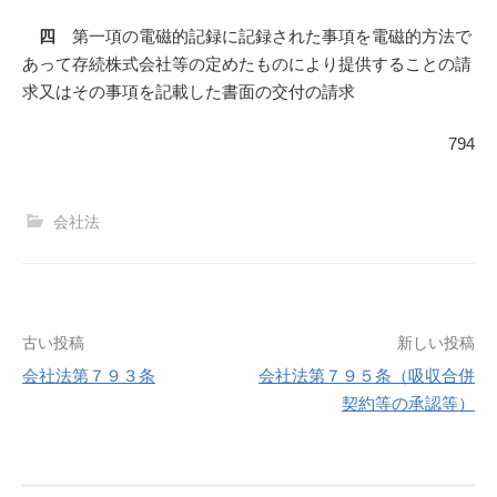
四
第一項の電磁的記録に記録された事項を電磁的方法で
あって存続株式会社等の定めたものにより提供することの請
求又はその事項を記載した書面の交付の請求
794
会社法
投
古い投稿
新しい投稿
会社法第７９３条
会社法第７９５条（吸収合併
稿
契約等の承認等）
ナ
ビ