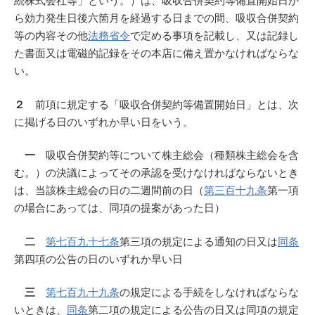
続株式会社等」という。）は、吸収合併契約等備置開始日か
ら効力発生日後六箇月を経過する日までの間、吸収合併契約
等の内容その他
法務省令
で定める事項を記載し、又は記録し
た書面又は電磁的記録をその本店に備え置かなければならな
い。
２
前項に規定する「吸収合併契約等備置開始日」とは、次
に掲げる日のいずれか早い日をいう。
一
吸収合併契約等について株主総会（種類株主総会を含
む。）の決議によってその承認を受けなければならないとき
は、当該株主総会の日の二週間前の日（
第三百十九条
第一項
の場合にあっては、同項の提案があった日）
二
第七百九十七条
第三項の規定による通知の日又は
同条
第四項の公告の日のいずれか早い日
三
第七百九十九条
の規定による手続をしなければならな
いときは、
同条
第二項の規定による公告の日又は同項の規定