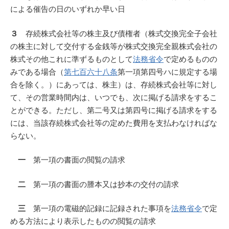
による催告の日のいずれか早い日
３
存続株式会社等の株主及び債権者（株式交換完全子会社
の株主に対して交付する金銭等が株式交換完全親株式会社の
株式その他これに準ずるものとして
法務省令
で定めるものの
みである場合（
第七百六十八条
第一項第四号ハに規定する場
合を除く。）にあっては、株主）は、存続株式会社等に対し
て、その営業時間内は、いつでも、次に掲げる請求をするこ
とができる。ただし、第二号又は第四号に掲げる請求をする
には、当該存続株式会社等の定めた費用を支払わなければな
らない。
一
第一項の書面の閲覧の請求
二
第一項の書面の謄本又は抄本の交付の請求
三
第一項の電磁的記録に記録された事項を
法務省令
で定
める方法により表示したものの閲覧の請求