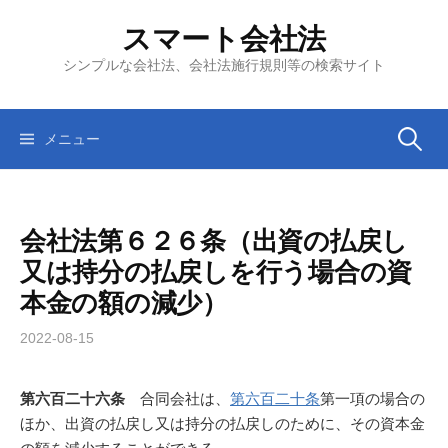
コ
スマート会社法
ン
テ
シンプルな会社法、会社法施行規則等の検索サイト
ン
ツ
へ
検
メニュー
ス
キ
索:
ッ
会社法第６２６条（出資の払戻し
プ
又は持分の払戻しを行う場合の資
本金の額の減少）
2022-08-15
第六百二十六条
合同会社は、
第六百二十条
第一項の場合の
ほか、出資の払戻し又は持分の払戻しのために、その資本金