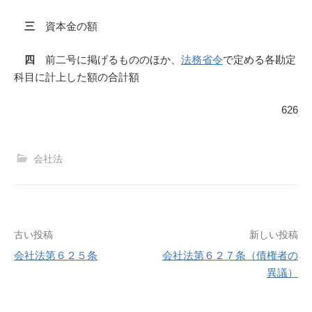
三
資本金の額
四
前二号に掲げるもののほか、
法務省令
で定める各勘定
科目に計上した額の合計額
626
会社法
投
古い投稿
新しい投稿
会社法第６２５条
会社法第６２７条（債権者の
稿
異議）
ナ