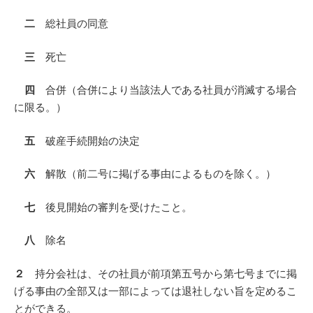
二
総社員の同意
三
死亡
四
合併（合併により当該法人である社員が消滅する場合
に限る。）
五
破産手続開始の決定
六
解散（前二号に掲げる事由によるものを除く。）
七
後見開始の審判を受けたこと。
八
除名
２
持分会社は、その社員が前項第五号から第七号までに掲
げる事由の全部又は一部によっては退社しない旨を定めるこ
とができる。