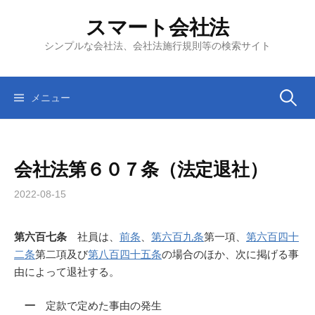
コ
スマート会社法
ン
テ
シンプルな会社法、会社法施行規則等の検索サイト
ン
ツ
へ
検
メニュー
ス
キ
索:
ッ
会社法第６０７条（法定退社）
プ
2022-08-15
第六百七条
社員は、
前条
、
第六百九条
第一項、
第六百四十
二条
第二項及び
第八百四十五条
の場合のほか、次に掲げる事
由によって退社する。
一
定款で定めた事由の発生