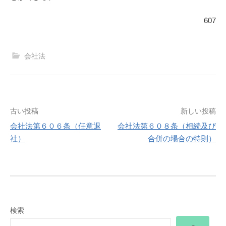
607
会社法
投
古い投稿
新しい投稿
会社法第６０６条（任意退
会社法第６０８条（相続及び
稿
社）
合併の場合の特則）
ナ
ビ
ゲ
検索
ー