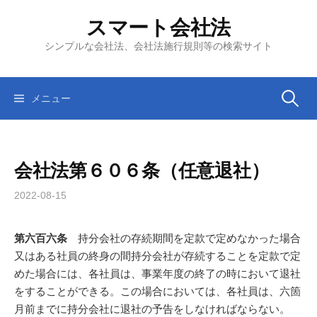
コ
スマート会社法
ン
テ
シンプルな会社法、会社法施行規則等の検索サイト
ン
ツ
へ
検
メニュー
ス
キ
索:
ッ
会社法第６０６条（任意退社）
プ
2022-08-15
第六百六条
持分会社の存続期間を定款で定めなかった場合
又はある社員の終身の間持分会社が存続することを定款で定
めた場合には、各社員は、事業年度の終了の時において退社
をすることができる。この場合においては、各社員は、六箇
月前までに持分会社に退社の予告をしなければならない。