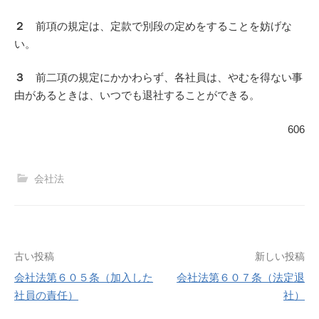
２
前項の規定は、定款で別段の定めをすることを妨げな
い。
３
前二項の規定にかかわらず、各社員は、やむを得ない事
由があるときは、いつでも退社することができる。
606
会社法
投
古い投稿
新しい投稿
会社法第６０５条（加入した
会社法第６０７条（法定退
稿
社員の責任）
社）