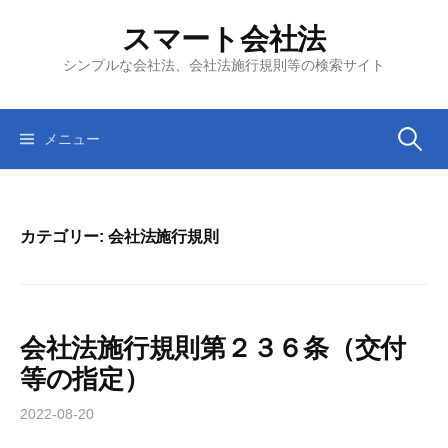
コ
スマート会社法
ン
テ
シンプルな会社法、会社法施行規則等の検索サイト
ン
ツ
へ
検
メニュー
ス
キ
索:
ッ
プ
カテゴリー:
会社法施行規則
会社法施行規則第２３６条（交付
等の指定）
2022-08-20