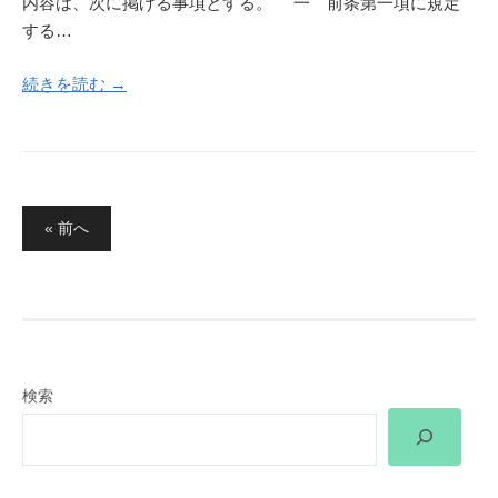
内容は、次に掲げる事項とする。 一 前条第一項に規定
する…
続きを読む →
投
« 前へ
稿
の
ペ
ー
ジ
検索
送
り