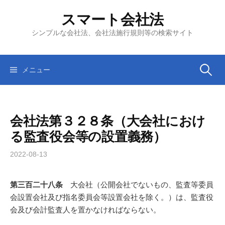
コ
スマート会社法
ン
テ
シンプルな会社法、会社法施行規則等の検索サイト
ン
ツ
へ
検
メニュー
ス
キ
索:
ッ
会社法第３２８条（大会社におけ
プ
る監査役会等の設置義務）
2022-08-13
第三百二十八条
大会社（公開会社でないもの、監査等委員
会設置会社及び指名委員会等設置会社を除く。）は、監査役
会及び会計監査人を置かなければならない。