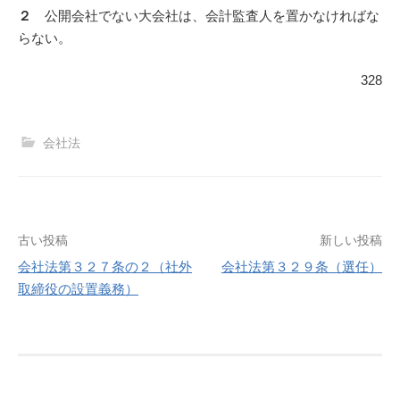
２
公開会社でない大会社は、会計監査人を置かなければな
らない。
328
会社法
投
古い投稿
新しい投稿
会社法第３２７条の２（社外
会社法第３２９条（選任）
稿
取締役の設置義務）
ナ
ビ
ゲ