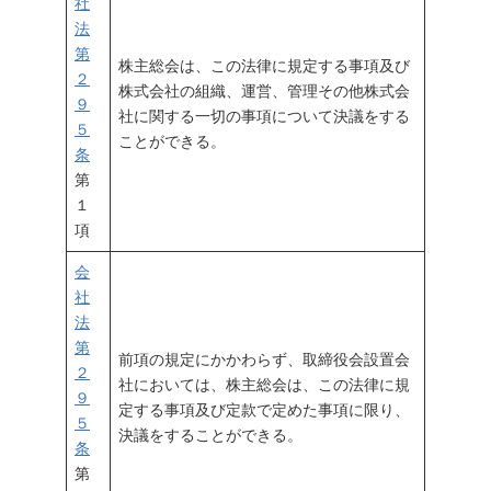
社
法
第
株主総会は、この法律に規定する事項及び
２
株式会社の組織、運営、管理その他株式会
９
社に関する一切の事項について決議をする
５
ことができる。
条
第
１
項
会
社
法
第
前項の規定にかかわらず、取締役会設置会
２
社においては、株主総会は、この法律に規
９
定する事項及び定款で定めた事項に限り、
５
決議をすることができる。
条
第