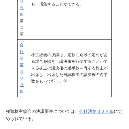
９
も、招集することができる。
６
条
第
２
項
会
社
株主総会の決議は、定款に別段の定めがあ
法
る場合を除き、議決権を行使することがで
第
きる株主の議決権の過半数を有する株主が
３
出席し、出席した当該株主の議決権の過半
０
数をもって行う。等
９
条
種類株主総会の決議要件については、
会社法第３２４条
に定
められている。