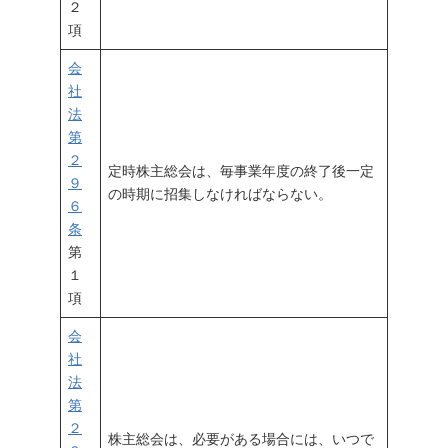
２
項
会
社
法
第
２
定時株主総会は、毎事業年度の終了後一定
９
の時期に招集しなければならない。
６
条
第
１
項
会
社
法
第
２
株主総会は、必要がある場合には、いつで