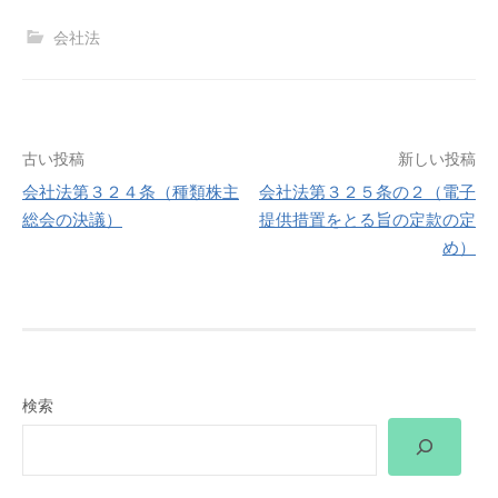
会社法
投
古い投稿
新しい投稿
会社法第３２４条（種類株主
会社法第３２５条の２（電子
稿
総会の決議）
提供措置をとる旨の定款の定
め）
ナ
ビ
ゲ
ー
検索
シ
ョ