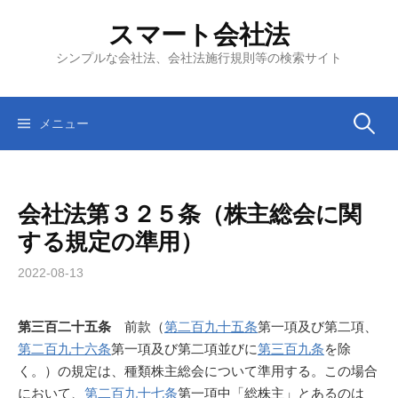
コ
スマート会社法
ン
テ
シンプルな会社法、会社法施行規則等の検索サイト
ン
ツ
へ
検
メニュー
ス
キ
索:
ッ
会社法第３２５条（株主総会に関
プ
する規定の準用）
2022-08-13
第三百二十五条
前款（
第二百九十五条
第一項及び第二項、
第二百九十六条
第一項及び第二項並びに
第三百九条
を除
く。）の規定は、種類株主総会について準用する。この場合
において、
第二百九十七条
第一項中「総株主」とあるのは