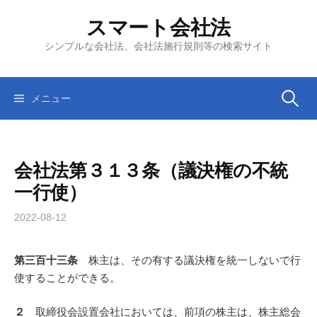
コ
スマート会社法
ン
テ
シンプルな会社法、会社法施行規則等の検索サイト
ン
ツ
へ
検
メニュー
ス
キ
索:
ッ
会社法第３１３条（議決権の不統
プ
一行使）
2022-08-12
第三百十三条
株主は、その有する議決権を統一しないで行
使することができる。
２
取締役会設置会社においては、前項の株主は、株主総会