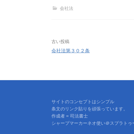
会社法
投
古い投稿
会社法第３０２条
稿
ナ
ビ
ゲ
サイトのコンセプトはシンプル
ー
条文のリンク貼りを頑張っています。
作成者 = 司法書士
シ
シャープマーカーネオ使い＠スプラトゥ