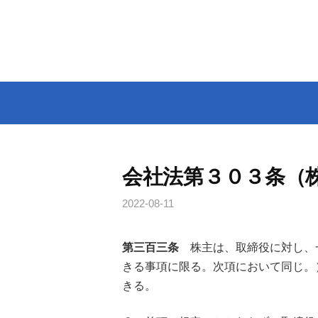
コ
ン
テ
ン
ツ
へ
ス
キ
ッ
会社法第３０３条（
プ
2022-08-11
第三百三条
株主は、取締役に対し、
きる事項に限る。次項において同じ。
きる。