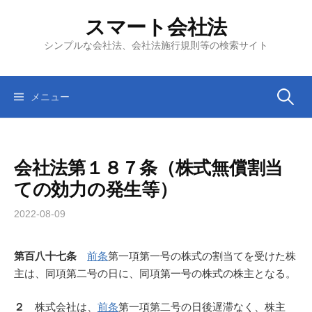
コ
スマート会社法
ン
テ
シンプルな会社法、会社法施行規則等の検索サイト
ン
ツ
へ
検
メニュー
ス
キ
索:
ッ
会社法第１８７条（株式無償割当
プ
ての効力の発生等）
2022-08-09
第百八十七条
前条
第一項第一号の株式の割当てを受けた株
主は、同項第二号の日に、同項第一号の株式の株主となる。
２
株式会社は、
前条
第一項第二号の日後遅滞なく、株主