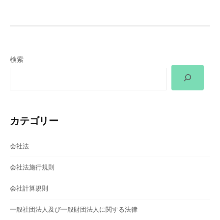
ビ
ゲ
ー
検索
シ
ョ
ン
カテゴリー
会社法
会社法施行規則
会社計算規則
一般社団法人及び一般財団法人に関する法律