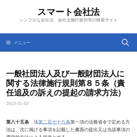
コ
スマート会社法
ン
テ
シンプルな会社法、会社法施行規則等の検索サイト
ン
ツ
へ
検
メニュー
ス
キ
索:
ッ
一般社団法人及び一般財団法人に
プ
関する法律施行規則第８５条（責
任追及の訴えの提起の請求方法）
2023-01-02
第八十五条
法
第二百七十八条
第一項の法務省令で定める方
法は、次に掲げる事項を記載した書面の提出又は当該事項の