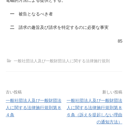
電磁的方法による提供とする。
一
被告となるべき者
二
請求の趣旨及び請求を特定するのに必要な事実
85
一般社団法人及び一般財団法人に関する法律施行規則
投
古い投稿
新しい投稿
一般社団法人及び一般財団法
一般社団法人及び一般財団法
稿
人に関する法律施行規則第８
人に関する法律施行規則第８
４条
６条（訴えを提起しない理由
ナ
の通知方法）