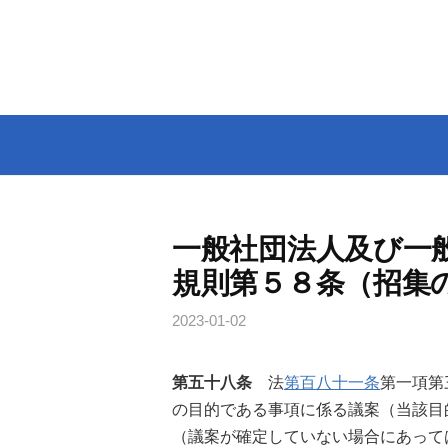
コ
ン
テ
ン
ツ
へ
ス
キ
ッ
一般社団法人及び一
プ
規則第５８条（招集
2023-01-02
第五十八条
法
第百八十一条
第一項第
の目的である事項に係る議案（当該目
（議案が確定していない場合にあって