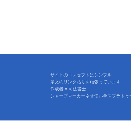
ー
シ
ョ
ン
サイトのコンセプトはシンプル
条文のリンク貼りを頑張っています。
作成者 = 司法書士
シャープマーカーネオ使い＠スプラトゥ