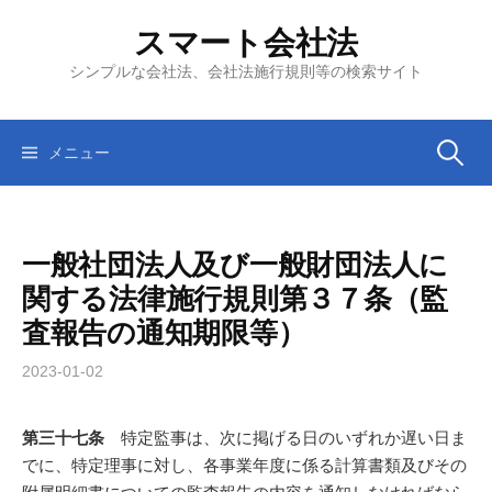
コ
スマート会社法
ン
テ
シンプルな会社法、会社法施行規則等の検索サイト
ン
ツ
へ
検
メニュー
ス
キ
索:
ッ
一般社団法人及び一般財団法人に
プ
関する法律施行規則第３７条（監
査報告の通知期限等）
2023-01-02
第三十七条
特定監事は、次に掲げる日のいずれか遅い日ま
でに、特定理事に対し、各事業年度に係る計算書類及びその