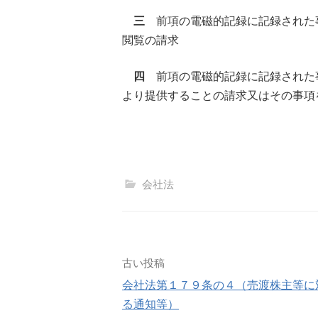
三
前項の電磁的記録に記録された
閲覧の請求
四
前項の電磁的記録に記録された
より提供することの請求又はその事項
会社法
投
古い投稿
会社法第１７９条の４（売渡株主等に
稿
る通知等）