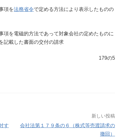
事項を
法務省令
で定める方法により表示したものの
事項を電磁的方法であって対象会社の定めたものに
を記載した書面の交付の請求
179の5
新しい投稿
対す
会社法第１７９条の６（株式等売渡請求の
撤回）