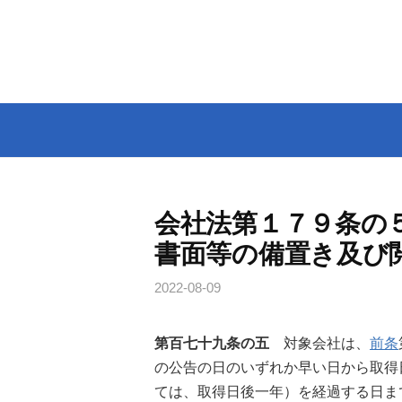
コ
ン
テ
ン
ツ
へ
ス
キ
ッ
会社法第１７９条の
プ
書面等の備置き及び
2022-08-09
第百七十九条の五
対象会社は、
前条
の公告の日のいずれか早い日から取得
ては、取得日後一年）を経過する日ま