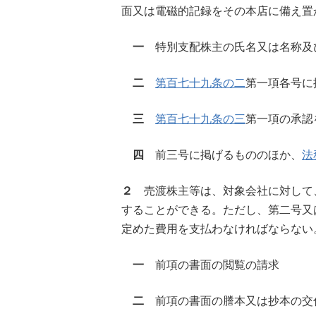
面又は電磁的記録をその本店に備え置
一
特別支配株主の氏名又は名称及
二
第百七十九条の二
第一項各号に
三
第百七十九条の三
第一項の承認
四
前三号に掲げるもののほか、
法
２
売渡株主等は、対象会社に対して
することができる。ただし、第二号又
定めた費用を支払わなければならない
一
前項の書面の閲覧の請求
二
前項の書面の謄本又は抄本の交