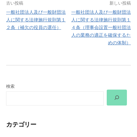
投
古い投稿
新しい投稿
一般社団法人及び一般財団法
一般社団法人及び一般財団法
稿
人に関する法律施行規則第１
人に関する法律施行規則第１
２条（補欠の役員の選任）
４条（理事会設置一般社団法
ナ
人の業務の適正を確保するた
ビ
めの体制）
ゲ
ー
シ
検索
ョ
ン
カテゴリー