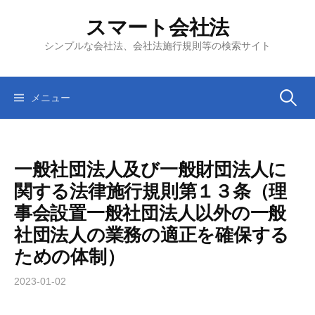
コ
スマート会社法
ン
テ
シンプルな会社法、会社法施行規則等の検索サイト
ン
ツ
へ
検
メニュー
ス
キ
索:
ッ
一般社団法人及び一般財団法人に
プ
関する法律施行規則第１３条（理
事会設置一般社団法人以外の一般
社団法人の業務の適正を確保する
ための体制）
2023-01-02