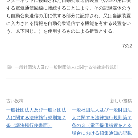
ンターネットに接続された自動公衆送信装置（公衆の用に供
する電気通信回線に接続することにより、その記録媒体のう
ち自動公衆送信の用に供する部分に記録され、又は当該装置
に入力される情報を自動公衆送信する機能を有する装置をい
う。以下同じ。）を使用するものによる措置とする。
7の2
一般社団法人及び一般財団法人に関する法律施行規則
投
古い投稿
新しい投稿
一般社団法人及び一般財団法
一般社団法人及び一般財団法
稿
人に関する法律施行規則第７
人に関する法律施行規則第７
条（議決権行使書面）
条の３（電子提供措置をとる
ナ
場合における招集通知の記載