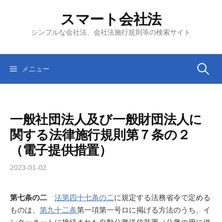
コ
スマート会社法
ン
テ
シンプルな会社法、会社法施行規則等の検索サイト
ン
ツ
へ
検
メニュー
ス
キ
索:
ッ
一般社団法人及び一般財団法人に
プ
関する法律施行規則第７条の２
（電子提供措置）
2023-01-02
第七条の二
法第四十七条の二
に規定する法務省令で定める
ものは、
第九十二条
第一項第一号ロに掲げる方法のうち、イ