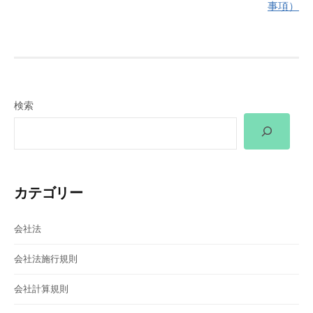
ビ
事項）
ゲ
ー
シ
検索
ョ
ン
カテゴリー
会社法
会社法施行規則
会社計算規則