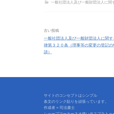
一般社団法人及び一般財団法人に関
投
古い投稿
一般社団法人及び一般財団法人に関す
稿
律第３２０条（理事等の変更の登記の
請）
ナ
ビ
ゲ
ー
サイトのコンセプトはシンプル
シ
条文のリンク貼りを頑張っています。
作成者 = 司法書士
ョ
シャープマーカーネオ使い＠スプラトゥ