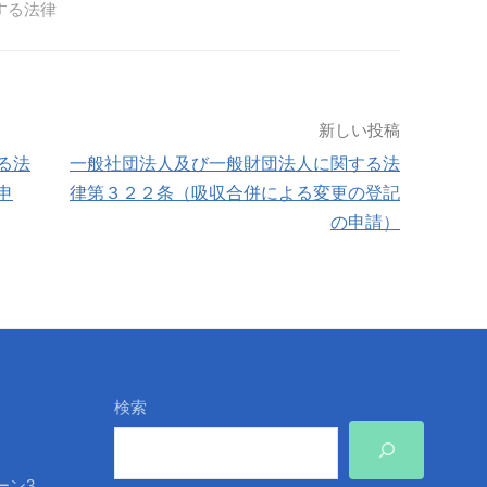
する法律
新しい投稿
る法
一般社団法人及び一般財団法人に関する法
申
律第３２２条（吸収合併による変更の登記
の申請）
検索
ーン3