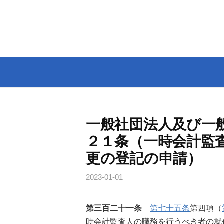
コ
ン
テ
ン
ツ
へ
ス
キ
ッ
一般社団法人及び一
プ
２１条（一時会計監
更の登記の申請）
2023-01-01
第三百二十一条
第七十五条
第四項（
時会計監査人の職務を行うべき者の就