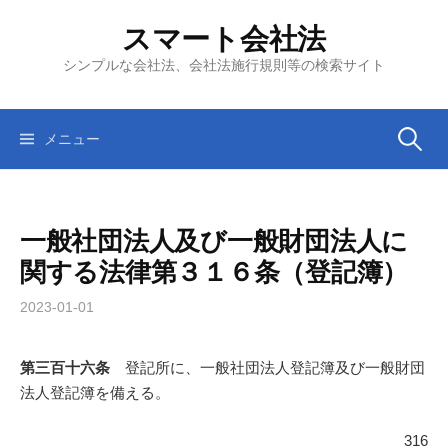
コ
スマート会社法
ン
テ
シンプルな会社法、会社法施行規則等の検索サイト
ン
ツ
へ
検
メニュー
ス
キ
索:
ッ
一般社団法人及び一般財団法人に
プ
関する法律第３１６条（登記簿）
2023-01-01
第三百十六条
登記所に、一般社団法人登記簿及び一般財団
法人登記簿を備える。
316