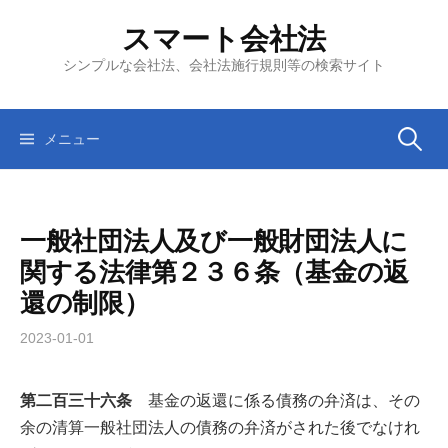
コ
スマート会社法
ン
テ
シンプルな会社法、会社法施行規則等の検索サイト
ン
ツ
へ
検
メニュー
ス
キ
索:
ッ
一般社団法人及び一般財団法人に
プ
関する法律第２３６条（基金の返
還の制限）
2023-01-01
第二百三十六条
基金の返還に係る債務の弁済は、その
余の清算一般社団法人の債務の弁済がされた後でなけれ