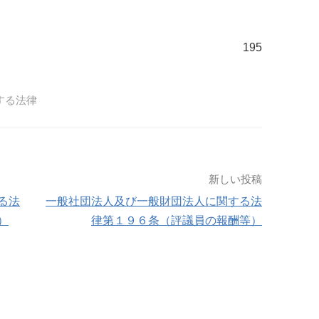
195
する法律
新しい投稿
る法
一般社団法人及び一般財団法人に関する法
）
律第１９６条（評議員の報酬等）