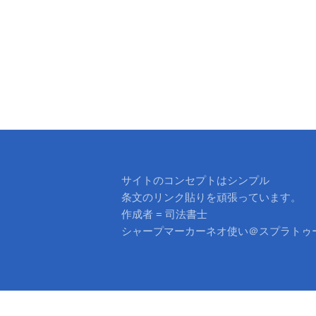
ー
シ
ョ
ン
サイトのコンセプトはシンプル
条文のリンク貼りを頑張っています。
作成者 = 司法書士
シャープマーカーネオ使い＠スプラトゥ