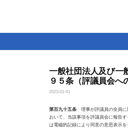
コ
ン
テ
ン
ツ
へ
ス
キ
ッ
一般社団法人及び一
プ
９５条（評議員会へ
2023-01-01
第百九十五条
理事が評議員の全員に
おいて、当該事項を評議員会に報告す
は電磁的記録により同意の意思表示を