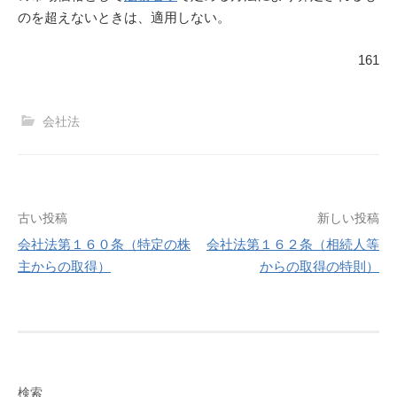
のを超えないときは、適用しない。
161
会社法
投
古い投稿
新しい投稿
会社法第１６０条（特定の株
会社法第１６２条（相続人等
稿
主からの取得）
からの取得の特則）
ナ
ビ
ゲ
検索