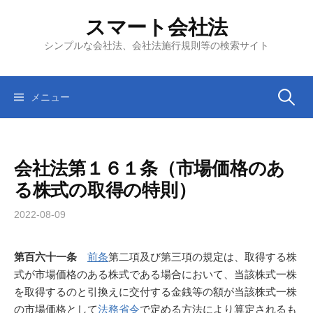
コ
スマート会社法
ン
テ
シンプルな会社法、会社法施行規則等の検索サイト
ン
ツ
へ
検
メニュー
ス
キ
索:
ッ
会社法第１６１条（市場価格のあ
プ
る株式の取得の特則）
2022-08-09
第百六十一条
前条
第二項及び第三項の規定は、取得する株
式が市場価格のある株式である場合において、当該株式一株
を取得するのと引換えに交付する金銭等の額が当該株式一株
の市場価格として
法務省令
で定める方法により算定されるも