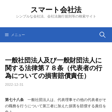
コ
スマート会社法
ン
テ
シンプルな会社法、会社法施行規則等の検索サイト
ン
ツ
へ
検
メニュー
ス
キ
索:
ッ
一般社団法人及び一般財団法人に
プ
関する法律第７８条（代表者の行
為についての損害賠償責任）
2022-12-31
第七十八条
一般社団法人は、代表理事その他の代表者がそ
の職務を行うについて第三者に加えた損害を賠償する責任を