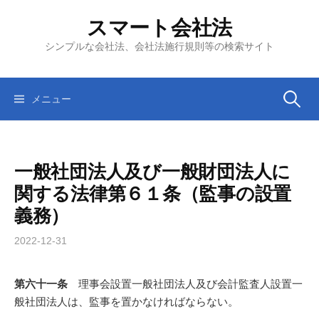
コ
スマート会社法
ン
テ
シンプルな会社法、会社法施行規則等の検索サイト
ン
ツ
へ
検
メニュー
ス
キ
索:
ッ
一般社団法人及び一般財団法人に
プ
関する法律第６１条（監事の設置
義務）
2022-12-31
第六十一条
理事会設置一般社団法人及び会計監査人設置一
般社団法人は、監事を置かなければならない。