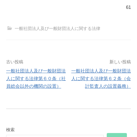
61
一般社団法人及び一般財団法人に関する法律
投
古い投稿
新しい投稿
一般社団法人及び一般財団法
一般社団法人及び一般財団法
稿
人に関する法律第６０条（社
人に関する法律第６２条（会
員総会以外の機関の設置）
計監査人の設置義務）
ナ
ビ
ゲ
ー
検索