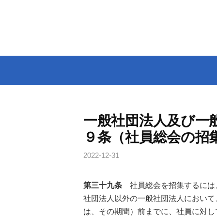
コ
ン
テ
ン
ツ
へ
ス
キ
ッ
一般社団法人及び一
プ
９条（社員総会の招
2022-12-31
第三十九条
社員総会を招集するには
社団法人以外の一般社団法人において
は、その期間）前までに、社員に対し