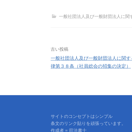
一般社団法人及び一般財団法人に関
投
古い投稿
一般社団法人及び一般財団法人に関す
稿
律第３８条（社員総会の招集の決定）
ナ
ビ
ゲ
ー
サイトのコンセプトはシンプル
条文のリンク貼りを頑張っています。
シ
作成者 = 司法書士