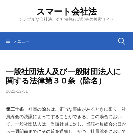
コ
スマート会社法
ン
テ
シンプルな会社法、会社法施行規則等の検索サイト
ン
ツ
へ
検
メニュー
ス
キ
索:
ッ
一般社団法人及び一般財団法人に
プ
関する法律第３０条（除名）
2022-12-31
第三十条
社員の除名は、正当な事由があるときに限り、社
員総会の決議によってすることができる。この場合におい
て、一般社団法人は、当該社員に対し、当該社員総会の日か
ら一週間前までにその旨を通知し、かつ、社員総会において