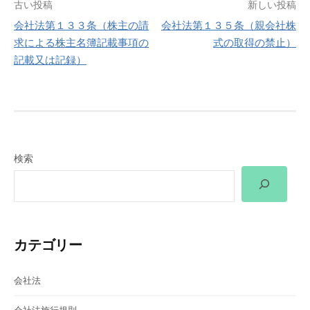
投
古い投稿
新しい投稿
会社法第１３３条（株主の請
会社法第１３５条（親会社株
稿
求による株主名簿記載事項の
式の取得の禁止）
記載又は記録）
ナ
ビ
ゲ
ー
検索
シ
ョ
ン
カテゴリー
会社法