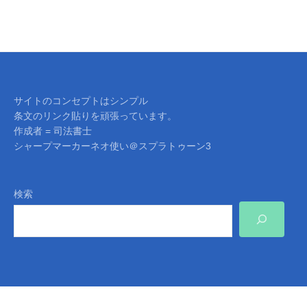
サイトのコンセプトはシンプル
条文のリンク貼りを頑張っています。
作成者 = 司法書士
シャープマーカーネオ使い＠スプラトゥーン3
検索