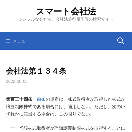
コ
スマート会社法
ン
テ
シンプルな会社法、会社法施行規則等の検索サイト
ン
ツ
へ
検
メニュー
ス
キ
索:
ッ
会社法第１３４条
プ
2022-08-08
第百三十四条
前条
の規定は、株式取得者が取得した株式が
譲渡制限株式である場合には、適用しない。ただし、次のい
ずれかに該当する場合は、この限りでない。
一
当該株式取得者が当該譲渡制限株式を取得することに