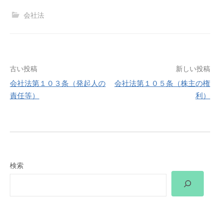
会社法
投
古い投稿
新しい投稿
会社法第１０３条（発起人の
会社法第１０５条（株主の権
稿
責任等）
利）
ナ
ビ
ゲ
検索
ー
シ
ョ