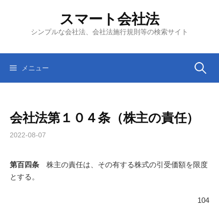
コ
スマート会社法
ン
テ
シンプルな会社法、会社法施行規則等の検索サイト
ン
ツ
へ
検
メニュー
ス
キ
索:
ッ
会社法第１０４条（株主の責任）
プ
2022-08-07
第百四条
株主の責任は、その有する株式の引受価額を限度
とする。
104