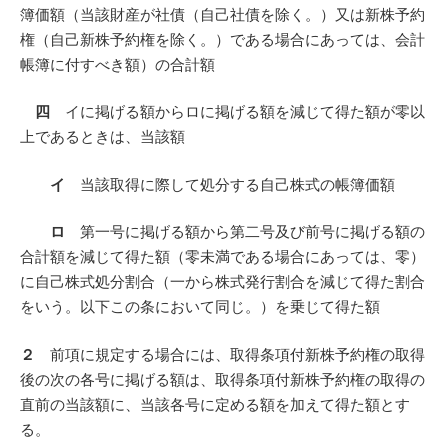
簿価額（当該財産が社債（自己社債を除く。）又は新株予約
権（自己新株予約権を除く。）である場合にあっては、会計
帳簿に付すべき額）の合計額
四
イに掲げる額からロに掲げる額を減じて得た額が零以
上であるときは、当該額
イ
当該取得に際して処分する自己株式の帳簿価額
ロ
第一号に掲げる額から第二号及び前号に掲げる額の
合計額を減じて得た額（零未満である場合にあっては、零）
に自己株式処分割合（一から株式発行割合を減じて得た割合
をいう。以下この条において同じ。）を乗じて得た額
２
前項に規定する場合には、取得条項付新株予約権の取得
後の次の各号に掲げる額は、取得条項付新株予約権の取得の
直前の当該額に、当該各号に定める額を加えて得た額とす
る。