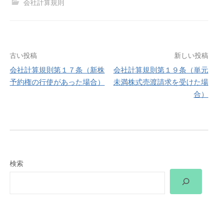
会社計算規則
投
古い投稿
新しい投稿
会社計算規則第１７条（新株
会社計算規則第１９条（単元
稿
予約権の行使があった場合）
未満株式売渡請求を受けた場
合）
ナ
ビ
ゲ
ー
検索
シ
ョ