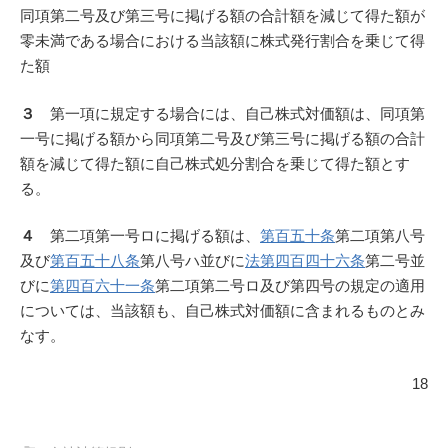
同項第二号及び第三号に掲げる額の合計額を減じて得た額が
零未満である場合における当該額に株式発行割合を乗じて得
た額
３
第一項に規定する場合には、自己株式対価額は、同項第
一号に掲げる額から同項第二号及び第三号に掲げる額の合計
額を減じて得た額に自己株式処分割合を乗じて得た額とす
る。
４
第二項第一号ロに掲げる額は、
第百五十条
第二項第八号
及び
第百五十八条
第八号ハ並びに
法第四百四十六条
第二号並
びに
第四百六十一条
第二項第二号ロ及び第四号の規定の適用
については、当該額も、自己株式対価額に含まれるものとみ
なす。
18