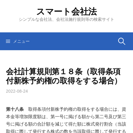
コ
スマート会社法
ン
テ
シンプルな会社法、会社法施行規則等の検索サイト
ン
ツ
へ
検
メニュー
ス
キ
索:
ッ
会社計算規則第１８条（取得条項
プ
付新株予約権の取得をする場合）
2022-08-24
第十八条
取得条項付新株予約権の取得をする場合には、資
本金等増加限度額は、第一号に掲げる額から第二号及び第三
号に掲げる額の合計額を減じて得た額に株式発行割合（当該
取得に際して発行する株式の数を当該取得に際して発行する