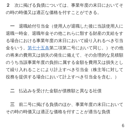
２
次に掲げる負債については、事業年度の末日においてそ
の時の時価又は適正な価格を付すことができる。
一
退職給付引当金（使用人が退職した後に当該使用人に
退職一時金、退職年金その他これらに類する財産の支給をす
る場合における事業年度の末日において繰り入れるべき引当
金をいう。
第七十五条
第二項第二号において同じ。）その他
の将来の費用又は損失の発生に備えて、その合理的な見積額
のうち当該事業年度の負担に属する金額を費用又は損失とし
て繰り入れることにより計上すべき引当金（株主等に対して
役務を提供する場合において計上すべき引当金を含む。）
二
払込みを受けた金額が債務額と異なる社債
三
前二号に掲げる負債のほか、事業年度の末日において
その時の時価又は適正な価格を付すことが適当な負債
6