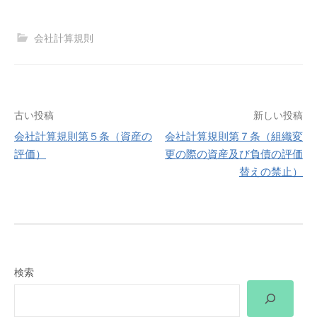
会社計算規則
投
古い投稿
新しい投稿
会社計算規則第５条（資産の
会社計算規則第７条（組織変
稿
評価）
更の際の資産及び負債の評価
替えの禁止）
ナ
ビ
ゲ
ー
検索
シ