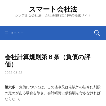
コ
スマート会社法
ン
テ
シンプルな会社法、会社法施行規則等の検索サイト
ン
ツ
へ
検
メニュー
ス
キ
索:
ッ
会社計算規則第６条（負債の評
プ
価）
2022-08-22
第六条
負債については、この省令又は法以外の法令に別段
の定めがある場合を除き、会計帳簿に債務額を付さなければ
ならない。