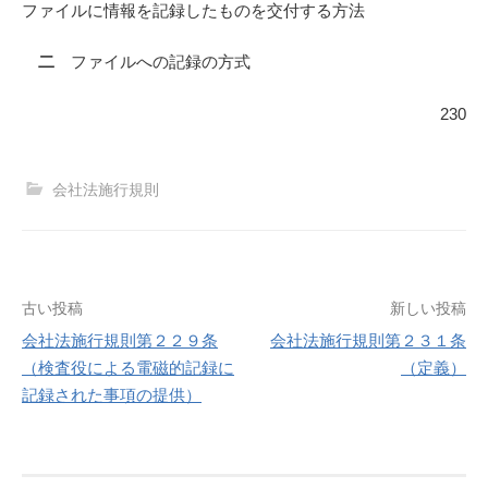
ファイルに情報を記録したものを交付する方法
二
ファイルへの記録の方式
230
会社法施行規則
投
古い投稿
新しい投稿
会社法施行規則第２２９条
会社法施行規則第２３１条
稿
（検査役による電磁的記録に
（定義）
記録された事項の提供）
ナ
ビ