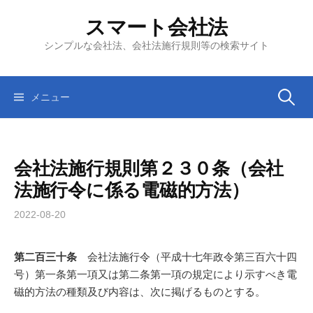
コ
スマート会社法
ン
テ
シンプルな会社法、会社法施行規則等の検索サイト
ン
ツ
へ
検
メニュー
ス
キ
索:
ッ
会社法施行規則第２３０条（会社
プ
法施行令に係る電磁的方法）
2022-08-20
第二百三十条
会社法施行令（平成十七年政令第三百六十四
号）第一条第一項又は第二条第一項の規定により示すべき電
磁的方法の種類及び内容は、次に掲げるものとする。