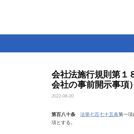
コ
ン
テ
ン
ツ
へ
ス
キ
ッ
会社法施行規則第１
プ
会社の事前開示事項
2022-08-20
第百八十条
法第七百七十五条
第一項
項とする。