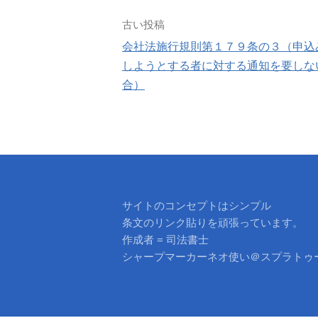
投
古い投稿
会社法施行規則第１７９条の３（申込
稿
しようとする者に対する通知を要しな
合）
ナ
ビ
ゲ
ー
サイトのコンセプトはシンプル
シ
条文のリンク貼りを頑張っています。
作成者 = 司法書士
ョ
シャープマーカーネオ使い＠スプラトゥ
ン