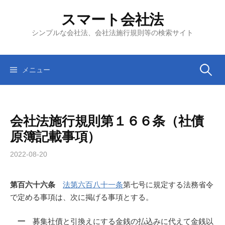
コ
スマート会社法
ン
テ
シンプルな会社法、会社法施行規則等の検索サイト
ン
ツ
へ
検
メニュー
ス
キ
索:
ッ
会社法施行規則第１６６条（社債
プ
原簿記載事項）
2022-08-20
第百六十六条
法第六百八十一条
第七号に規定する法務省令
で定める事項は、次に掲げる事項とする。
一
募集社債と引換えにする金銭の払込みに代えて金銭以