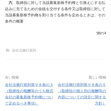
六
取締役に対して当該募集新株予約権と引換えにする払
込みに充てるための金銭を交付する条件又は取締役に対して
当該募集新株予約権を割り当てる条件を定めるときは、その
条件の概要
98の4
会社法施行規則
投
古い投稿
新しい投稿
会社法施行規則第９８条の３
会社法施行規則第９８条の５
稿
（取締役の報酬等のうち株式
（取締役の個人別の報酬等の
会社の募集新株予約権につい
内容についての決定に関する
ナ
て定めるべき事項）
方針）
ビ