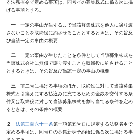
る法務省令で定める事項は、同号イの募集株式に係る次に掲
げる事項とする。
一
一定の事由が生ずるまで当該募集株式を他人に譲り渡
さないことを取締役に約させることとするときは、その旨及
び当該一定の事由の概要
二
一定の事由が生じたことを条件として当該募集株式を
当該株式会社に無償で譲り渡すことを取締役に約させること
とするときは、その旨及び当該一定の事由の概要
三
前二号に掲げる事項のほか、取締役に対して当該募集
株式と引換えにする払込みに充てるための金銭を交付する条
件又は取締役に対して当該募集株式を割り当てる条件を定め
るときは、その条件の概要
２
法第三百六十一条
第一項第五号ロに規定する法務省令で
定める事項は、同号ロの募集新株予約権に係る次に掲げる事
項とする。