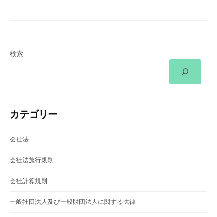
ゲ
ー
検索
シ
ョ
ン
カテゴリー
会社法
会社法施行規則
会社計算規則
一般社団法人及び一般財団法人に関する法律