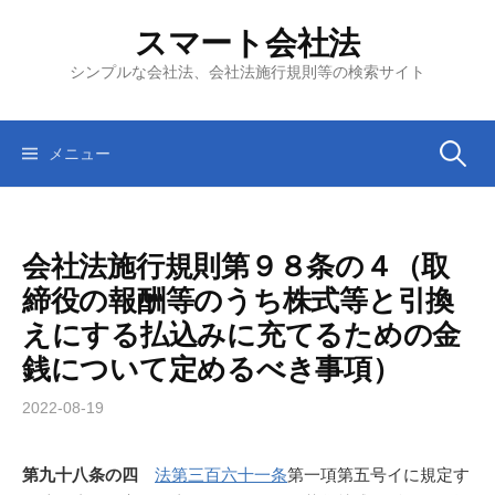
コ
スマート会社法
ン
テ
シンプルな会社法、会社法施行規則等の検索サイト
ン
ツ
へ
検
メニュー
ス
キ
索:
ッ
会社法施行規則第９８条の４（取
プ
締役の報酬等のうち株式等と引換
えにする払込みに充てるための金
銭について定めるべき事項）
2022-08-19
第九十八条の四
法第三百六十一条
第一項第五号イに規定す