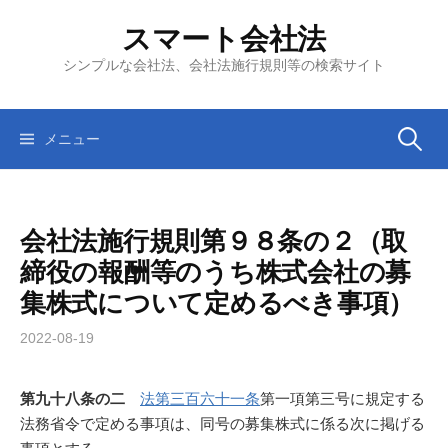
コ
スマート会社法
ン
テ
シンプルな会社法、会社法施行規則等の検索サイト
ン
ツ
へ
検
メニュー
ス
キ
索:
ッ
会社法施行規則第９８条の２（取
プ
締役の報酬等のうち株式会社の募
集株式について定めるべき事項）
2022-08-19
第九十八条の二
法第三百六十一条
第一項第三号に規定する
法務省令で定める事項は、同号の募集株式に係る次に掲げる