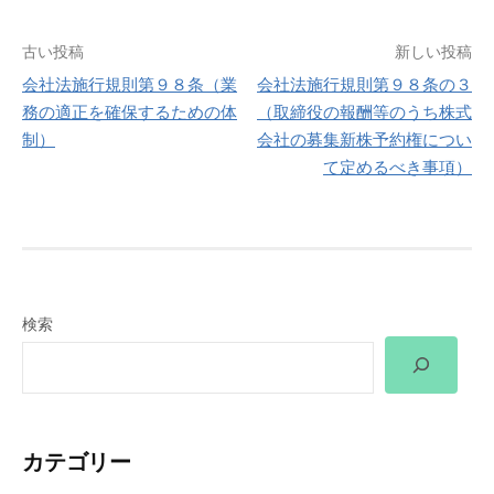
投
古い投稿
新しい投稿
会社法施行規則第９８条（業
会社法施行規則第９８条の３
稿
務の適正を確保するための体
（取締役の報酬等のうち株式
制）
会社の募集新株予約権につい
ナ
て定めるべき事項）
ビ
ゲ
ー
検索
シ
ョ
ン
カテゴリー