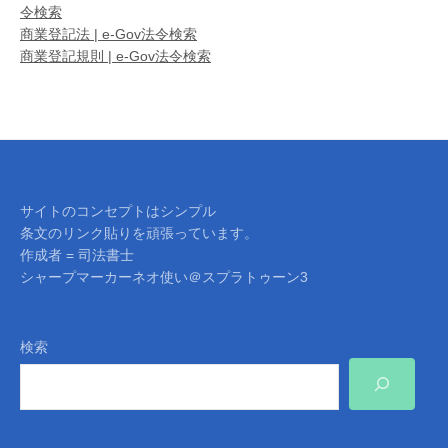
令検索
商業登記法 | e-Gov法令検索
商業登記規則 | e-Gov法令検索
サイトのコンセプトはシンプル
条文のリンク貼りを頑張っています。
作成者 = 司法書士
シャープマーカーネオ使い＠スプラトゥーン3
検索