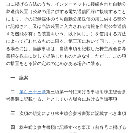
ロに掲げる方法のうち、インターネットに接続された自動公
衆送信装置（公衆の用に供する電気通信回線に接続すること
により、その記録媒体のうち自動公衆送信の用に供する部分
に記録され、又は当該装置に入力される情報を自動公衆送信
する機能を有する装置をいう。以下同じ。）を使用する方法
によって行われるものに限る。第三項において同じ。）をと
る場合には、当該事項は、当該事項を記載した株主総会参考
書類を株主に対して提供したものとみなす。ただし、この項
の措置をとる旨の定款の定めがある場合に限る。
一
議案
二
第百三十三条
第三項第一号に掲げる事項を株主総会参
考書類に記載することとしている場合における当該事項
三
次項の規定により株主総会参考書類に記載すべき事項
四
株主総会参考書類に記載すべき事項（前各号に掲げる