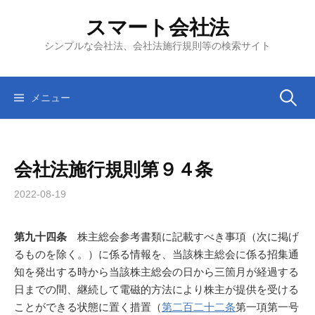
コ
スマート会社法
ン
テ
シンプルな会社法、会社法施行規則等の検索サイト
ン
ツ
へ
検
メニュー
ス
キ
索:
ッ
会社法施行規則第９４条
プ
2022-08-19
第九十四条
株主総会参考書類に記載すべき事項（次に掲げ
るものを除く。）に係る情報を、当該株主総会に係る招集通
知を発出する時から当該株主総会の日から三箇月が経過する
日までの間、継続して電磁的方法により株主が提供を受ける
ことができる状態に置く措置（
第二百二十二条
第一項第一号