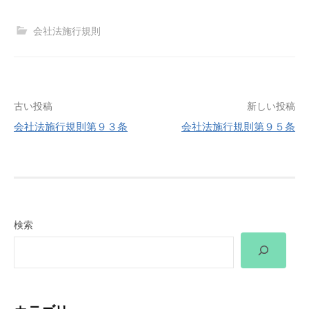
会社法施行規則
投
古い投稿
新しい投稿
会社法施行規則第９３条
会社法施行規則第９５条
稿
ナ
ビ
ゲ
検索
ー
シ