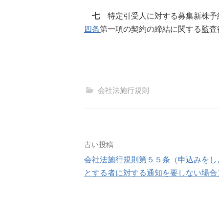
七
特定引受人に対する募集新株予
四条
第一項の契約の締結に関する監査
会社法施行規則
投
古い投稿
会社法施行規則第５５条（申込みをし
稿
とする者に対する通知を要しない場合
ナ
ビ