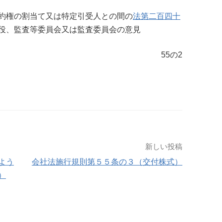
約権の割当て又は特定引受人との間の
法第二百四十
役、監査等委員会又は監査委員会の意見
55の2
新しい投稿
よう
会社法施行規則第５５条の３（交付株式）
）