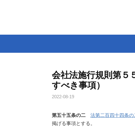
コ
ン
テ
ン
ツ
へ
ス
キ
ッ
会社法施行規則第５
プ
すべき事項）
2022-08-19
第五十五条の二
法第二百四十四条の
掲げる事項とする。