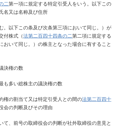
の二
第一項に規定する特定引受人をいう。以下この
氏名又は名称及び住所
む。以下この条及び次条第三項において同じ。）が
交付株式（
法第二百四十四条の二
第二項に規定する
において同じ。）の株主となった場合に有すること
議決権の数
最も多い総株主の議決権の数
約権の割当て又は特定引受人との間の
法第二百四十
役会の判断及びその理由
いて、前号の取締役会の判断が社外取締役の意見と