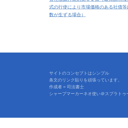
稿
式の行使により市場価格のある社債等
数が生ずる場合）
ナ
ビ
ゲ
ー
シ
サイトのコンセプトはシンプル
ョ
条文のリンク貼りを頑張っています。
作成者 = 司法書士
ン
シャープマーカーネオ使い＠スプラトゥ