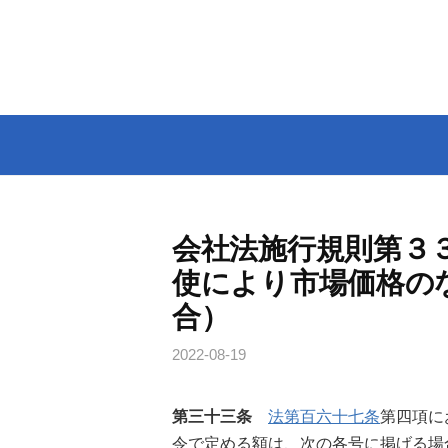
コ
ン
テ
ン
ツ
へ
ス
キ
ッ
会社法施行規則第３
プ
使により市場価格の
合）
2022-08-19
第三十三条
法第百六十七条
第四項に
令で定める額は、次の各号に掲げる場