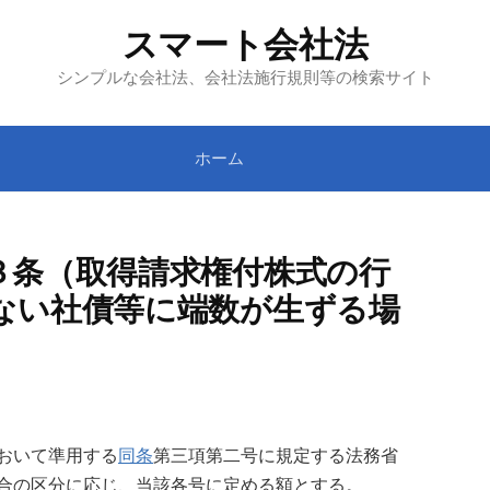
スマート会社法
シンプルな会社法、会社法施行規則等の検索サイト
ホーム
３条（取得請求権付株式の行
ない社債等に端数が生ずる場
おいて準用する
同条
第三項第二号に規定する法務省
合の区分に応じ、当該各号に定める額とする。