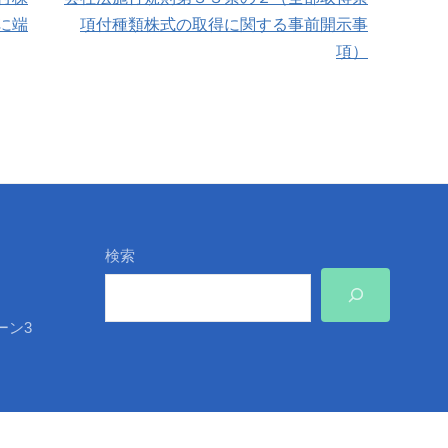
に端
項付種類株式の取得に関する事前開示事
項）
検索
ーン3