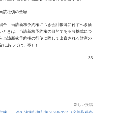
当該社債の金額
場合 当該新株予約権につき会計帳簿に付すべき価
いときは、当該新株予約権の目的である各株式につ
ら当該新株予約権の行使に際して出資される財産の
合にあっては、零））
33
新しい投稿
付株
会社法施行規則第３３条の２（全部取得条