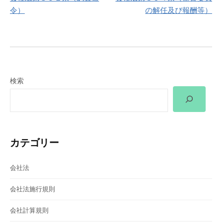
稿
令）
の解任及び報酬等）
ナ
ビ
ゲ
検索
ー
シ
ョ
カテゴリー
ン
会社法
会社法施行規則
会社計算規則