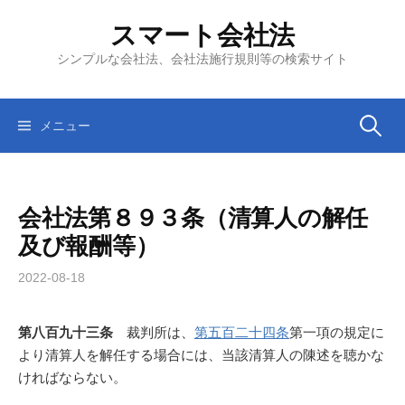
コ
スマート会社法
ン
テ
シンプルな会社法、会社法施行規則等の検索サイト
ン
ツ
へ
検
メニュー
ス
キ
索:
ッ
会社法第８９３条（清算人の解任
プ
及び報酬等）
2022-08-18
第八百九十三条
裁判所は、
第五百二十四条
第一項の規定に
より清算人を解任する場合には、当該清算人の陳述を聴かな
ければならない。